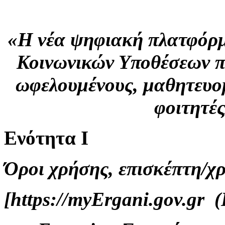
«H νέα ψηφιακή πλατφόρμ
Κοινωνικών Υποθέσεων π
ωφελουμένους, μαθητευο
φοιτητέ
Ενότητα Ι
Όροι χρήσης, επισκέπτη/χ
[https://myErgani.gov.gr