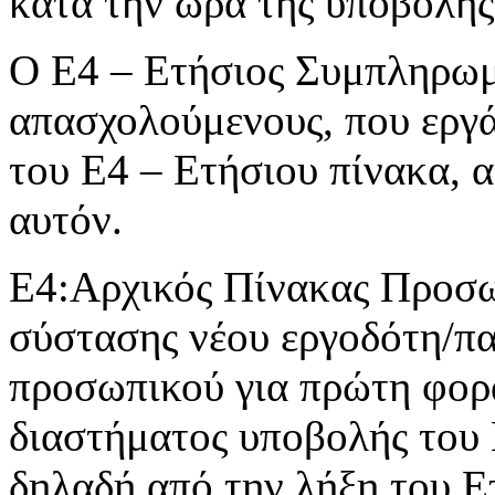
κατά την ώρα της υποβολής
Ο Ε4 – Ετήσιος Συμπληρωμα
απασχολούμενους, που εργά
του Ε4 – Ετήσιου πίνακα, 
αυτόν.
Ε4:Αρχικός Πίνακας Προσωπ
σύστασης νέου εργοδότη/π
προσωπικού για πρώτη φορά
διαστήματος υποβολής του
δηλαδή από την λήξη του Ε