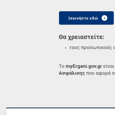
Ξεκινήστε εδώ
Θα χρειαστείτε:
τους προσωπικούς σ
Το
myErgani.gov.gr
είναι
Ασφάλισης
που αφορά σ
Κατεβάστε την εφ