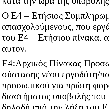
κατά την ώρα της υποβολής
Ο Ε4 – Ετήσιος Συμπληρωμα
απασχολούμενους, που εργά
του Ε4 – Ετήσιου πίνακα, 
αυτόν.
Ε4:Αρχικός Πίνακας Προσωπ
σύστασης νέου εργοδότη/π
προσωπικού για πρώτη φορά
διαστήματος υποβολής του
δηλαδή από την λήξη του Ε