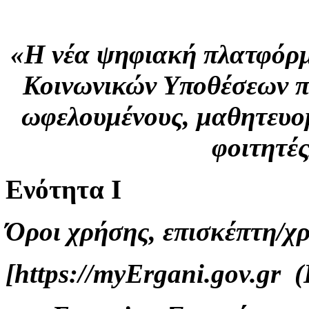
«H νέα ψηφιακή πλατφόρμ
Κοινωνικών Υποθέσεων π
ωφελουμένους, μαθητευο
φοιτητέ
Ενότητα Ι
Όροι χρήσης, επισκέπτη/χ
[https://myErgani.gov.gr