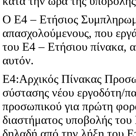
κατά την ώρα της υποβολής
Ο Ε4 – Ετήσιος Συμπληρωμα
απασχολούμενους, που εργά
του Ε4 – Ετήσιου πίνακα, 
αυτόν.
Ε4:Αρχικός Πίνακας Προσωπ
σύστασης νέου εργοδότη/π
προσωπικού για πρώτη φορά
διαστήματος υποβολής του
δηλαδή από την λήξη του Ε