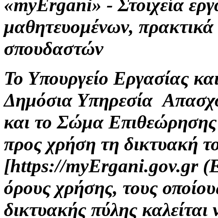
«myErgani» - Στοιχεία ερ
μαθητευομένων, πρακτικά
σπουδαστών
Το Υπουργείο Εργασίας κα
Δημόσια Υπηρεσία Απασχ
και το Σώμα Επιθεώρησης
προς χρήση τη δικτυακή τ
[https://myErgani.gov.gr 
όρους χρήσης, τους οποίου
δικτυακής πύλης καλείται 