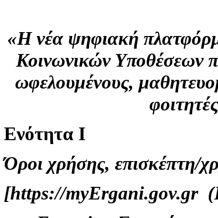
«H νέα ψηφιακή πλατφόρμ
Κοινωνικών Υποθέσεων π
ωφελουμένους, μαθητευο
φοιτητέ
Ενότητα Ι
Όροι χρήσης, επισκέπτη/χ
[https://myErgani.gov.gr