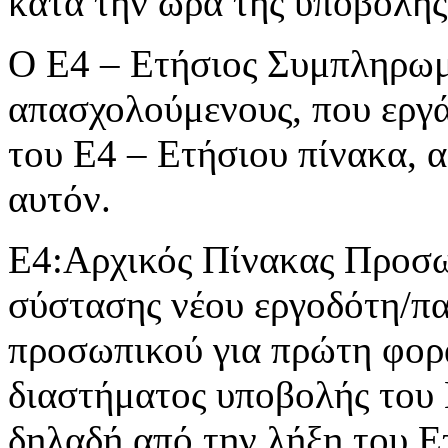
κατά την ώρα της υποβολής
Ο Ε4 – Ετήσιος Συμπληρωμα
απασχολούμενους, που εργά
του Ε4 – Ετήσιου πίνακα, 
αυτόν.
Ε4:Αρχικός Πίνακας Προσωπ
σύστασης νέου εργοδότη/π
προσωπικού για πρώτη φορά
διαστήματος υποβολής του
δηλαδή από την λήξη του Ε