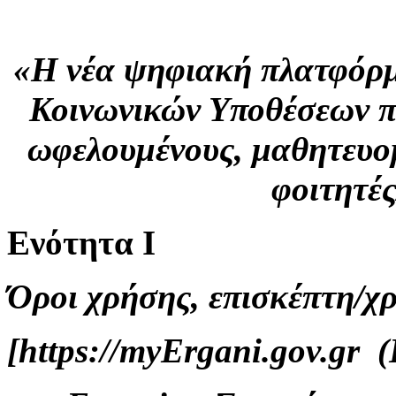
«H νέα ψηφιακή πλατφόρμ
Κοινωνικών Υποθέσεων π
ωφελουμένους, μαθητευο
φοιτητέ
Ενότητα Ι
Όροι χρήσης, επισκέπτη/χ
[https://myErgani.gov.gr