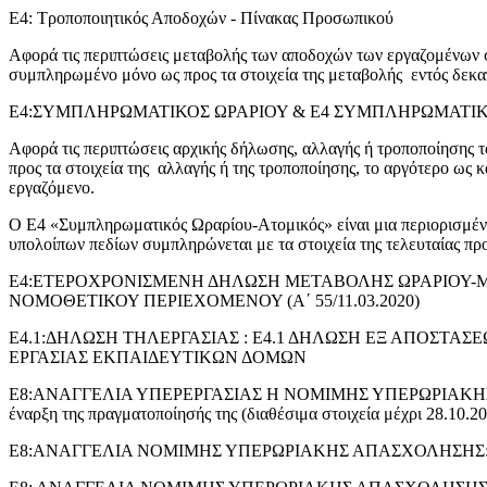
Ε4: Τροποποιητικός Αποδοχών - Πίνακας Προσωπικού
Αφορά τις περιπτώσεις μεταβολής των αποδοχών των εργαζομένων 
συμπληρωμένο μόνο ως προς τα στοιχεία της μεταβολής εντός δεκα
Ε4:ΣΥΜΠΛΗΡΩΜΑΤΙΚΟΣ ΩΡΑΡΙΟΥ & Ε4 ΣΥΜΠΛΗΡΩΜΑΤΙΚΟΣ
Αφορά τις περιπτώσεις αρχικής δήλωσης, αλλαγής ή τροποποίησης 
προς τα στοιχεία της αλλαγής ή της τροποποίησης, το αργότερο ως 
εργαζόμενο.
Ο Ε4 «Συμπληρωματικός Ωραρίου-Ατομικός» είναι μια περιορισμέν
υπολοίπων πεδίων συμπληρώνεται με τα στοιχεία της τελευταίας πρ
Ε4:ΕΤΕΡΟΧΡΟΝΙΣΜΕΝΗ ΔΗΛΩΣΗ ΜΕΤΑΒΟΛΗΣ ΩΡΑΡΙΟΥ-ΜΕ
ΝΟΜΟΘΕΤΙΚΟΥ ΠΕΡΙΕΧΟΜΕΝΟΥ (Α΄ 55/11.03.2020)
Ε4.1:ΔΗΛΩΣΗ ΤΗΛΕΡΓΑΣΙΑΣ : Ε4.1 ΔΗΛΩΣΗ ΕΞ ΑΠΟΣΤΑΣΕΩΣ
ΕΡΓΑΣΙΑΣ ΕΚΠΑΙΔΕΥΤΙΚΩΝ ΔΟΜΩΝ
Ε8:ΑΝΑΓΓΕΛΙΑ ΥΠΕΡΕΡΓΑΣΙΑΣ Η ΝΟΜΙΜΗΣ ΥΠΕΡΩΡΙΑΚΗΣ ΑΠΑΣΧΟΛ
έναρξη της πραγματοποίησής της (διαθέσιμα στοιχεία μέχρι 28.10.2
Ε8:ΑΝΑΓΓΕΛΙΑ ΝΟΜΙΜΗΣ ΥΠΕΡΩΡΙΑΚΗΣ ΑΠΑΣΧΟΛΗΣΗΣ: αναγγέλλε