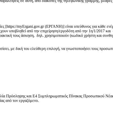
παραλείψεις σε αυτή, από διακοπές της τηλεφωνικής γραμμής, βλάβες
ες [https://myErgani.gov.gr (ΕΡΓΑΝΗ)] είναι υπεύθυνος για κάθε ενέ
έχουν υποβληθεί από την επιχείρηση/εργοδότη από την 1η/1/2017 και
ρακτική τους άσκηση, δηλ. χρησιμοποιούν (κωδικό χρήστη και συνθη
σίσει, με δική του ελεύθερη επιλογή, να γνωστοποιήσει τους προσωπι
σληψης και Ε4 Συμπληρωματικός Πίνακας Προσωπικού Νέας Πρόσ
ίας από τον εργαζόμενο.