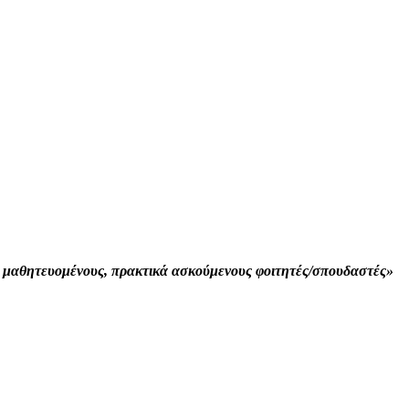
 μαθητευομένους, πρακτικά ασκούμενους φοιτητές/σπουδαστές»