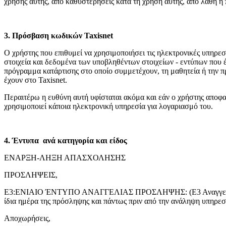
χρήσης αυτής, από καθυστερήσεις κατά τη χρήση αυτής, από λάθη ή 
3. Πρόσβαση κωδικών Taxisnet
Ο χρήστης που επιθυμεί να χρησιμοποιήσει τις ηλεκτρονικές υπηρεσί
στοιχεία και δεδομένα των υποβληθέντων στοιχείων - εντύπων που 
πρόγραμμα κατάρτισης στο οποίο συμμετέχουν, τη μαθητεία ή την π
έχουν στο Taxisnet.
Περαιτέρω η ευθύνη αυτή υφίσταται ακόμα και εάν ο χρήστης αποφα
χρησιμοποιεί κάποια ηλεκτρονική υπηρεσία για λογαριασμό του.
4. Έντυπα ανά κατηγορία και είδος
ΕΝΑΡΞΗ-ΛΗΞΗ ΑΠΑΣΧΟΛΗΣΗΣ
ΠΡΟΣΛΗΨΕΙΣ,
Ε3:ΕΝΙΑΙΟ ΈΝΤΥΠΟ ΑΝΑΓΓΕΛΙΑΣ ΠΡΟΣΛΗΨΗΣ: (Ε3 Αναγγελία Πρό
ίδια ημέρα της πρόσληψης και πάντως πριν από την ανάληψη υπηρεσ
Αποχωρήσεις,