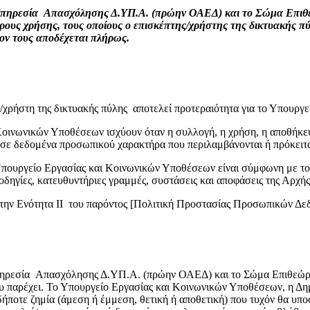
 Υπηρεσία Απασχόλησης Δ.ΥΠ.Α. (πρώην ΟΑΕΔ) και το Σώμα Επιθ
ρους χρήσης, τους οποίους ο επισκέπτης/χρήστης της δικτυακής πύ
ον τους αποδέχεται πλήρως.
χρήστη της δικτυακής πύλης αποτελεί προτεραιότητα για το Υπουργ
Κοινωνικών Υποθέσεων ισχύουν όταν η συλλογή, η χρήση, η αποθήκε
σε δεδομένα προσωπικού χαρακτήρα που περιλαμβάνονται ή πρόκειτα
Υπουργείο Εργασίας και Κοινωνικών Υποθέσεων είναι σύμφωνη με τ
ς, οδηγίες, κατευθυντήριες γραμμές, συστάσεις και αποφάσεις της 
την Ενότητα ΙΙ του παρόντος [Πολιτική Προστασίας Προσωπικών Δε
ηρεσία Απασχόλησης Δ.ΥΠ.Α. (πρώην ΟΑΕΔ) και το Σώμα Επιθεώρησ
που παρέχει. Το Υπουργείο Εργασίας και Κοινωνικών Υποθέσεων, η
ποτε ζημία (άμεση ή έμμεση, θετική ή αποθετική) που τυχόν θα υποσ