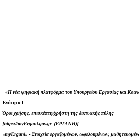
«H νέα ψηφιακή πλατφόρμα του Υπουργείου Εργασίας και Κοιν
Ενότητα Ι
Όροι χρήσης, επισκέπτη/χρήστη της δικτυακής πύλης
[https://myErgani.gov.gr (ΕΡΓΑΝΗ)]
«myErgani» - Στοιχεία εργαζομένων, ωφελουμένων, μαθητευομέ