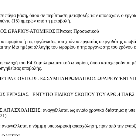
σε πάγια βάση, όπου σε περίπτωση μεταβολής των αποδοχών, ο εργοδ
πέντε (15) ημερών από τη μεταβολή.
 ΩΡΑΡΙΟΥ-ΑΤΟΜΙΚΟΣ Πίνακας Προσωπικού
του ωραρίου ή της οργάνωσης του χρόνου εργασίας ο εργοδότης υπο
και την ίδια ημέρα αλλαγής του ωραρίου ή της οργάνωσης του χρόνου 
η εκδοχή του Ε4 Συμπληρωματικού ωραρίου, όπου καταχωρούνται μό
οηγηθείσας υποβολής.
ΤΡΑ COVID-19 : Ε4 ΣΥΜΠΛΗΡΩΜΑΤΙΚΟΣ ΩΡΑΡΙΟΥ ΈΝΤΥΠΟ
 ΕΡΓΑΣΙΑΣ - ΕΝΤΥΠΟ ΕΙΔΙΚΟΥ ΣΚΟΠΟΥ ΤΟΥ ΑΡΘ.4 ΠΑΡ.2 ΤΗ
ΗΣΗΣ: αναγγέλλεται ως ενιαίο χρονικό διάστημα η υπερεργασ
021)
ται η νόμιμη υπερωριακή απασχόληση, πριν από την έναρξη τ