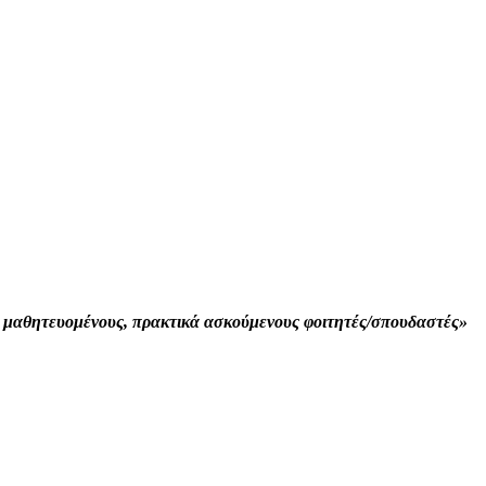
 μαθητευομένους, πρακτικά ασκούμενους φοιτητές/σπουδαστές»