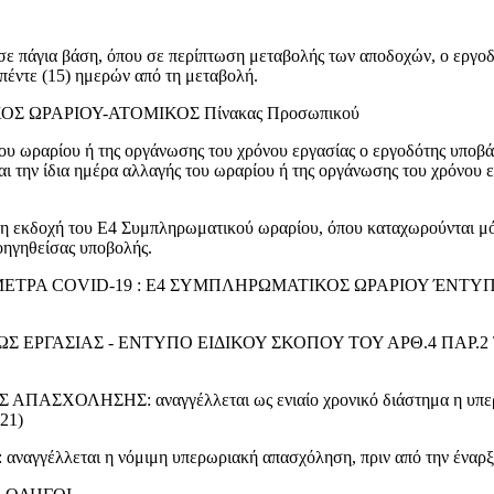
σε πάγια βάση, όπου σε περίπτωση μεταβολής των αποδοχών, ο εργοδ
πέντε (15) ημερών από τη μεταβολή.
 ΩΡΑΡΙΟΥ-ΑΤΟΜΙΚΟΣ Πίνακας Προσωπικού
του ωραρίου ή της οργάνωσης του χρόνου εργασίας ο εργοδότης υπο
και την ίδια ημέρα αλλαγής του ωραρίου ή της οργάνωσης του χρόνου 
η εκδοχή του Ε4 Συμπληρωματικού ωραρίου, όπου καταχωρούνται μό
οηγηθείσας υποβολής.
ΤΡΑ COVID-19 : Ε4 ΣΥΜΠΛΗΡΩΜΑΤΙΚΟΣ ΩΡΑΡΙΟΥ ΈΝΤΥΠΟ
 ΕΡΓΑΣΙΑΣ - ΕΝΤΥΠΟ ΕΙΔΙΚΟΥ ΣΚΟΠΟΥ ΤΟΥ ΑΡΘ.4 ΠΑΡ.2 ΤΗ
ΗΣΗΣ: αναγγέλλεται ως ενιαίο χρονικό διάστημα η υπερεργασ
021)
ται η νόμιμη υπερωριακή απασχόληση, πριν από την έναρξη τ