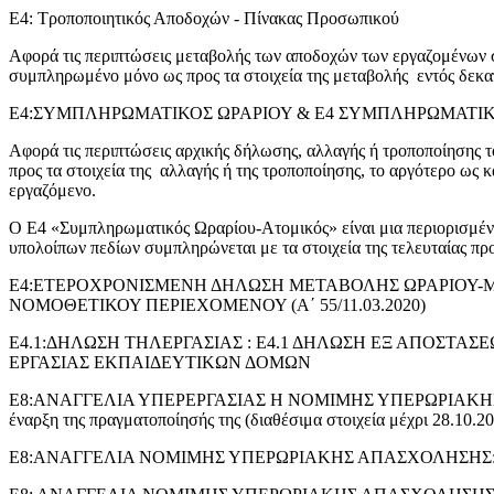
Ε4: Τροποποιητικός Αποδοχών - Πίνακας Προσωπικού
Αφορά τις περιπτώσεις μεταβολής των αποδοχών των εργαζομένων 
συμπληρωμένο μόνο ως προς τα στοιχεία της μεταβολής εντός δεκα
Ε4:ΣΥΜΠΛΗΡΩΜΑΤΙΚΟΣ ΩΡΑΡΙΟΥ & Ε4 ΣΥΜΠΛΗΡΩΜΑΤΙΚΟΣ
Αφορά τις περιπτώσεις αρχικής δήλωσης, αλλαγής ή τροποποίησης 
προς τα στοιχεία της αλλαγής ή της τροποποίησης, το αργότερο ως 
εργαζόμενο.
Ο Ε4 «Συμπληρωματικός Ωραρίου-Ατομικός» είναι μια περιορισμέν
υπολοίπων πεδίων συμπληρώνεται με τα στοιχεία της τελευταίας πρ
Ε4:ΕΤΕΡΟΧΡΟΝΙΣΜΕΝΗ ΔΗΛΩΣΗ ΜΕΤΑΒΟΛΗΣ ΩΡΑΡΙΟΥ-ΜΕ
ΝΟΜΟΘΕΤΙΚΟΥ ΠΕΡΙΕΧΟΜΕΝΟΥ (Α΄ 55/11.03.2020)
Ε4.1:ΔΗΛΩΣΗ ΤΗΛΕΡΓΑΣΙΑΣ : Ε4.1 ΔΗΛΩΣΗ ΕΞ ΑΠΟΣΤΑΣΕΩΣ
ΕΡΓΑΣΙΑΣ ΕΚΠΑΙΔΕΥΤΙΚΩΝ ΔΟΜΩΝ
Ε8:ΑΝΑΓΓΕΛΙΑ ΥΠΕΡΕΡΓΑΣΙΑΣ Η ΝΟΜΙΜΗΣ ΥΠΕΡΩΡΙΑΚΗΣ ΑΠΑΣΧΟΛ
έναρξη της πραγματοποίησής της (διαθέσιμα στοιχεία μέχρι 28.10.2
Ε8:ΑΝΑΓΓΕΛΙΑ ΝΟΜΙΜΗΣ ΥΠΕΡΩΡΙΑΚΗΣ ΑΠΑΣΧΟΛΗΣΗΣ: αναγγέλλε