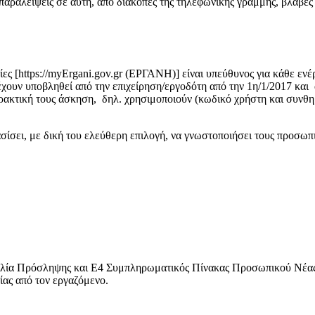
παραλείψεις σε αυτή, από διακοπές της τηλεφωνικής γραμμής, βλάβες
ες [https://myErgani.gov.gr (ΕΡΓΑΝΗ)] είναι υπεύθυνος για κάθε ενέ
έχουν υποβληθεί από την επιχείρηση/εργοδότη από την 1η/1/2017 και
ρακτική τους άσκηση, δηλ. χρησιμοποιούν (κωδικό χρήστη και συνθη
σίσει, με δική του ελεύθερη επιλογή, να γνωστοποιήσει τους προσωπι
σληψης και Ε4 Συμπληρωματικός Πίνακας Προσωπικού Νέας Πρόσ
ίας από τον εργαζόμενο.