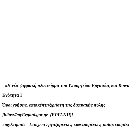
«H νέα ψηφιακή πλατφόρμα του Υπουργείου Εργασίας και Κοιν
Ενότητα Ι
Όροι χρήσης, επισκέπτη/χρήστη της δικτυακής πύλης
[https://myErgani.gov.gr (ΕΡΓΑΝΗ)]
«myErgani» - Στοιχεία εργαζομένων, ωφελουμένων, μαθητευομέ