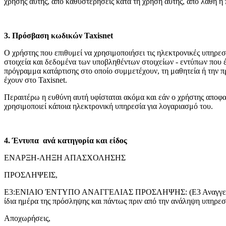
χρήσης αυτής, από καθυστερήσεις κατά τη χρήση αυτής, από λάθη ή 
3. Πρόσβαση κωδικών Taxisnet
Ο χρήστης που επιθυμεί να χρησιμοποιήσει τις ηλεκτρονικές υπηρεσί
στοιχεία και δεδομένα των υποβληθέντων στοιχείων - εντύπων που 
πρόγραμμα κατάρτισης στο οποίο συμμετέχουν, τη μαθητεία ή την π
έχουν στο Taxisnet.
Περαιτέρω η ευθύνη αυτή υφίσταται ακόμα και εάν ο χρήστης αποφα
χρησιμοποιεί κάποια ηλεκτρονική υπηρεσία για λογαριασμό του.
4. Έντυπα ανά κατηγορία και είδος
ΕΝΑΡΞΗ-ΛΗΞΗ ΑΠΑΣΧΟΛΗΣΗΣ
ΠΡΟΣΛΗΨΕΙΣ,
Ε3:ΕΝΙΑΙΟ ΈΝΤΥΠΟ ΑΝΑΓΓΕΛΙΑΣ ΠΡΟΣΛΗΨΗΣ: (Ε3 Αναγγελία Πρό
ίδια ημέρα της πρόσληψης και πάντως πριν από την ανάληψη υπηρεσ
Αποχωρήσεις,