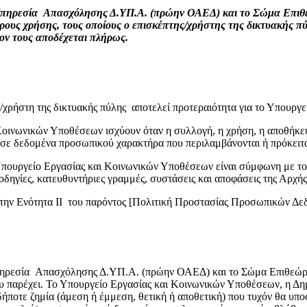
 Υπηρεσία Απασχόλησης Δ.ΥΠ.Α. (πρώην ΟΑΕΔ) και το Σώμα Επιθ
ρους χρήσης, τους οποίους ο επισκέπτης/χρήστης της δικτυακής πύ
ον τους αποδέχεται πλήρως.
χρήστη της δικτυακής πύλης αποτελεί προτεραιότητα για το Υπουργ
Κοινωνικών Υποθέσεων ισχύουν όταν η συλλογή, η χρήση, η αποθήκε
σε δεδομένα προσωπικού χαρακτήρα που περιλαμβάνονται ή πρόκειτα
Υπουργείο Εργασίας και Κοινωνικών Υποθέσεων είναι σύμφωνη με τ
ς, οδηγίες, κατευθυντήριες γραμμές, συστάσεις και αποφάσεις της 
την Ενότητα ΙΙ του παρόντος [Πολιτική Προστασίας Προσωπικών Δε
ηρεσία Απασχόλησης Δ.ΥΠ.Α. (πρώην ΟΑΕΔ) και το Σώμα Επιθεώρησ
που παρέχει. Το Υπουργείο Εργασίας και Κοινωνικών Υποθέσεων, η
ποτε ζημία (άμεση ή έμμεση, θετική ή αποθετική) που τυχόν θα υποσ