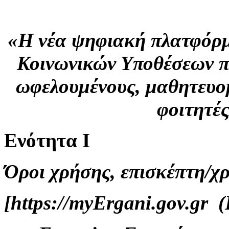
«H νέα ψηφιακή πλατφόρμ
Κοινωνικών Υποθέσεων π
ωφελουμένους, μαθητευο
φοιτητέ
Ενότητα Ι
Όροι χρήσης, επισκέπτη/χ
[https://myErgani.gov.gr