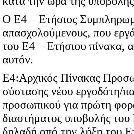
κατά την ώρα της υποβολής
Ο Ε4 – Ετήσιος Συμπληρωμα
απασχολούμενους, που εργά
του Ε4 – Ετήσιου πίνακα, 
αυτόν.
Ε4:Αρχικός Πίνακας Προσωπ
σύστασης νέου εργοδότη/π
προσωπικού για πρώτη φορά
διαστήματος υποβολής του
δηλαδή από την λήξη του Ε