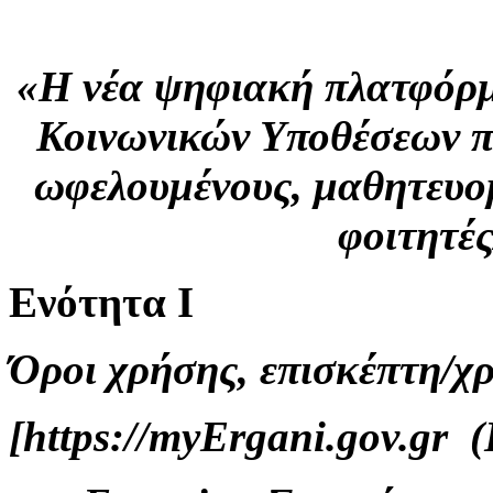
«H νέα ψηφιακή πλατφόρμ
Κοινωνικών Υποθέσεων π
ωφελουμένους, μαθητευο
φοιτητέ
Ενότητα Ι
Όροι χρήσης, επισκέπτη/χ
[https://myErgani.gov.gr