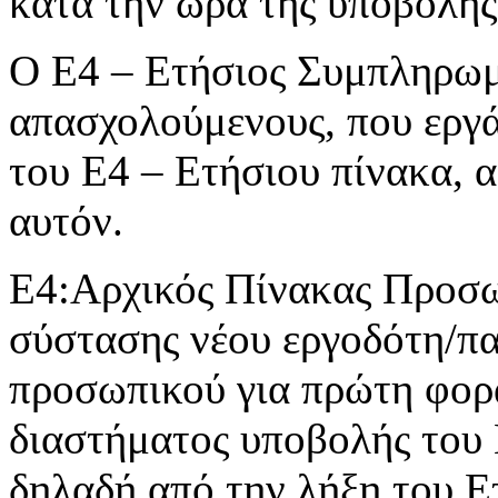
κατά την ώρα της υποβολής
Ο Ε4 – Ετήσιος Συμπληρωμα
απασχολούμενους, που εργά
του Ε4 – Ετήσιου πίνακα, 
αυτόν.
Ε4:Αρχικός Πίνακας Προσωπ
σύστασης νέου εργοδότη/π
προσωπικού για πρώτη φορά
διαστήματος υποβολής του
δηλαδή από την λήξη του Ε