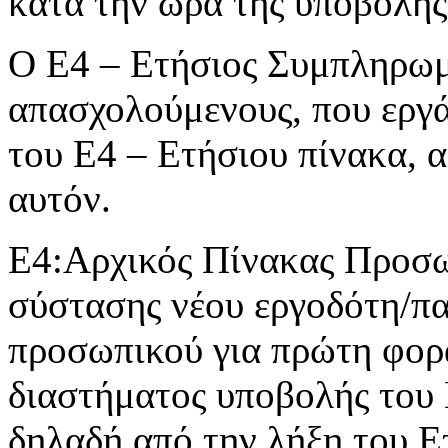
κατά την ώρα της υποβολής
Ο Ε4 – Ετήσιος Συμπληρωμα
απασχολούμενους, που εργά
του Ε4 – Ετήσιου πίνακα, 
αυτόν.
Ε4:Αρχικός Πίνακας Προσωπ
σύστασης νέου εργοδότη/π
προσωπικού για πρώτη φορά
διαστήματος υποβολής του
δηλαδή από την λήξη του Ε