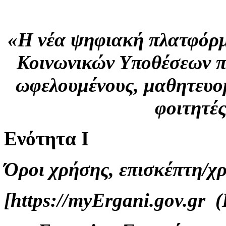
«H νέα ψηφιακή πλατφόρμ
Κοινωνικών Υποθέσεων π
ωφελουμένους, μαθητευο
φοιτητέ
Ενότητα Ι
Όροι χρήσης, επισκέπτη/χ
[https://myErgani.gov.gr