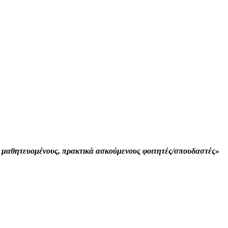
 μαθητευομένους, πρακτικά ασκούμενους φοιτητές/σπουδαστές»