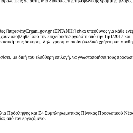
παραλείψεις σε αυτή, από διακοπές της τηλεφωνικής γραμμής, βλάβες
ες [https://myErgani.gov.gr (ΕΡΓΑΝΗ)] είναι υπεύθυνος για κάθε ενέ
έχουν υποβληθεί από την επιχείρηση/εργοδότη από την 1η/1/2017 και
ρακτική τους άσκηση, δηλ. χρησιμοποιούν (κωδικό χρήστη και συνθη
σίσει, με δική του ελεύθερη επιλογή, να γνωστοποιήσει τους προσωπι
σληψης και Ε4 Συμπληρωματικός Πίνακας Προσωπικού Νέας Πρόσ
ίας από τον εργαζόμενο.