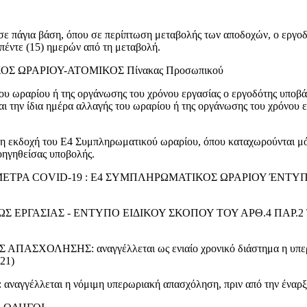
σε πάγια βάση, όπου σε περίπτωση μεταβολής των αποδοχών, ο εργοδ
πέντε (15) ημερών από τη μεταβολή.
 ΩΡΑΡΙΟΥ-ΑΤΟΜΙΚΟΣ Πίνακας Προσωπικού
του ωραρίου ή της οργάνωσης του χρόνου εργασίας ο εργοδότης υπο
και την ίδια ημέρα αλλαγής του ωραρίου ή της οργάνωσης του χρόνου 
η εκδοχή του Ε4 Συμπληρωματικού ωραρίου, όπου καταχωρούνται μό
οηγηθείσας υποβολής.
ΤΡΑ COVID-19 : Ε4 ΣΥΜΠΛΗΡΩΜΑΤΙΚΟΣ ΩΡΑΡΙΟΥ ΈΝΤΥΠΟ
 ΕΡΓΑΣΙΑΣ - ΕΝΤΥΠΟ ΕΙΔΙΚΟΥ ΣΚΟΠΟΥ ΤΟΥ ΑΡΘ.4 ΠΑΡ.2 ΤΗ
ΗΣΗΣ: αναγγέλλεται ως ενιαίο χρονικό διάστημα η υπερεργασ
021)
ται η νόμιμη υπερωριακή απασχόληση, πριν από την έναρξη τ