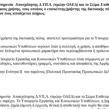
 Υπηρεσία Απασχόλησης Δ.ΥΠ.Α. (πρώην ΟΑΕΔ) και το Σώμα Επιθ
ρους χρήσης, τους οποίους ο επισκέπτης/χρήστης της δικτυακής πύ
ον τους αποδέχεται πλήρως.
χρήστη της δικτυακής πύλης αποτελεί προτεραιότητα για το Υπουργ
Κοινωνικών Υποθέσεων ισχύουν όταν η συλλογή, η χρήση, η αποθήκε
σε δεδομένα προσωπικού χαρακτήρα που περιλαμβάνονται ή πρόκειτα
Υπουργείο Εργασίας και Κοινωνικών Υποθέσεων είναι σύμφωνη με τ
ς, οδηγίες, κατευθυντήριες γραμμές, συστάσεις και αποφάσεις της 
την Ενότητα ΙΙ του παρόντος [Πολιτική Προστασίας Προσωπικών Δε
ηρεσία Απασχόλησης Δ.ΥΠ.Α. (πρώην ΟΑΕΔ) και το Σώμα Επιθεώρησ
που παρέχει. Το Υπουργείο Εργασίας και Κοινωνικών Υποθέσεων, η
ποτε ζημία (άμεση ή έμμεση, θετική ή αποθετική) που τυχόν θα υποσ