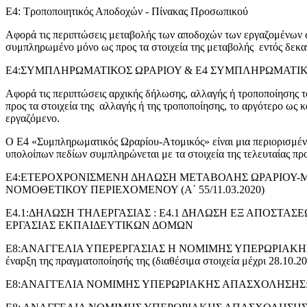
Ε4: Τροποποιητικός Αποδοχών - Πίνακας Προσωπικού
Αφορά τις περιπτώσεις μεταβολής των αποδοχών των εργαζομένων 
συμπληρωμένο μόνο ως προς τα στοιχεία της μεταβολής εντός δεκα
Ε4:ΣΥΜΠΛΗΡΩΜΑΤΙΚΟΣ ΩΡΑΡΙΟΥ & Ε4 ΣΥΜΠΛΗΡΩΜΑΤΙΚΟΣ
Αφορά τις περιπτώσεις αρχικής δήλωσης, αλλαγής ή τροποποίησης 
προς τα στοιχεία της αλλαγής ή της τροποποίησης, το αργότερο ως 
εργαζόμενο.
Ο Ε4 «Συμπληρωματικός Ωραρίου-Ατομικός» είναι μια περιορισμέν
υπολοίπων πεδίων συμπληρώνεται με τα στοιχεία της τελευταίας πρ
Ε4:ΕΤΕΡΟΧΡΟΝΙΣΜΕΝΗ ΔΗΛΩΣΗ ΜΕΤΑΒΟΛΗΣ ΩΡΑΡΙΟΥ-ΜΕ
ΝΟΜΟΘΕΤΙΚΟΥ ΠΕΡΙΕΧΟΜΕΝΟΥ (Α΄ 55/11.03.2020)
Ε4.1:ΔΗΛΩΣΗ ΤΗΛΕΡΓΑΣΙΑΣ : Ε4.1 ΔΗΛΩΣΗ ΕΞ ΑΠΟΣΤΑΣΕΩΣ
ΕΡΓΑΣΙΑΣ ΕΚΠΑΙΔΕΥΤΙΚΩΝ ΔΟΜΩΝ
Ε8:ΑΝΑΓΓΕΛΙΑ ΥΠΕΡΕΡΓΑΣΙΑΣ Η ΝΟΜΙΜΗΣ ΥΠΕΡΩΡΙΑΚΗΣ ΑΠΑΣΧΟΛ
έναρξη της πραγματοποίησής της (διαθέσιμα στοιχεία μέχρι 28.10.2
Ε8:ΑΝΑΓΓΕΛΙΑ ΝΟΜΙΜΗΣ ΥΠΕΡΩΡΙΑΚΗΣ ΑΠΑΣΧΟΛΗΣΗΣ: αναγγέλλε