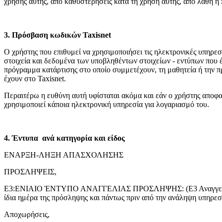
χρήσης αυτής, από καθυστερήσεις κατά τη χρήση αυτής, από λάθη ή 
3. Πρόσβαση κωδικών Taxisnet
Ο χρήστης που επιθυμεί να χρησιμοποιήσει τις ηλεκτρονικές υπηρεσί
στοιχεία και δεδομένα των υποβληθέντων στοιχείων - εντύπων που 
πρόγραμμα κατάρτισης στο οποίο συμμετέχουν, τη μαθητεία ή την π
έχουν στο Taxisnet.
Περαιτέρω η ευθύνη αυτή υφίσταται ακόμα και εάν ο χρήστης αποφα
χρησιμοποιεί κάποια ηλεκτρονική υπηρεσία για λογαριασμό του.
4. Έντυπα ανά κατηγορία και είδος
ΕΝΑΡΞΗ-ΛΗΞΗ ΑΠΑΣΧΟΛΗΣΗΣ
ΠΡΟΣΛΗΨΕΙΣ,
Ε3:ΕΝΙΑΙΟ ΈΝΤΥΠΟ ΑΝΑΓΓΕΛΙΑΣ ΠΡΟΣΛΗΨΗΣ: (Ε3 Αναγγελία Πρό
ίδια ημέρα της πρόσληψης και πάντως πριν από την ανάληψη υπηρεσ
Αποχωρήσεις,