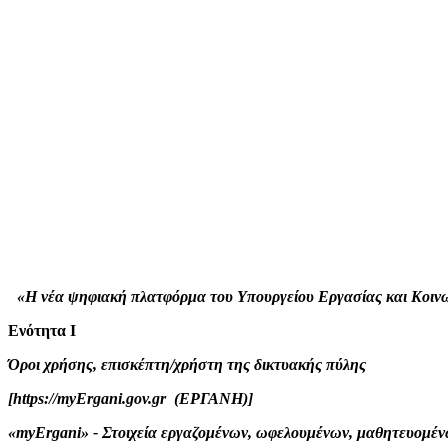
«H νέα ψηφιακή πλατφόρμα του Υπουργείου Εργασίας και Κοιν
Ενότητα Ι
Όροι χρήσης, επισκέπτη/χρήστη της δικτυακής πύλης
[https://myErgani.gov.gr (ΕΡΓΑΝΗ)]
«myErgani» - Στοιχεία εργαζομένων, ωφελουμένων, μαθητευομέ