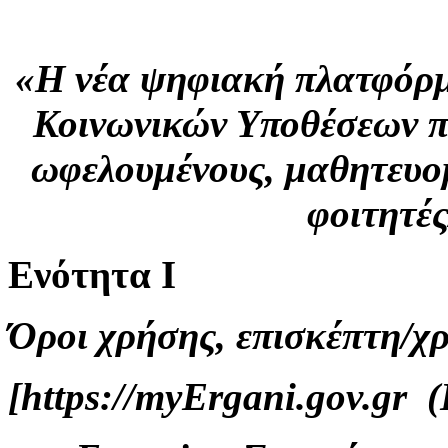
«H νέα ψηφιακή πλατφόρμ
Κοινωνικών Υποθέσεων π
ωφελουμένους, μαθητευο
φοιτητέ
Ενότητα Ι
Όροι χρήσης, επισκέπτη/χ
[https://myErgani.gov.gr