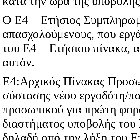
κατά την ώρα της υποβολής
Ο Ε4 – Ετήσιος Συμπληρωμα
απασχολούμενους, που εργά
του Ε4 – Ετήσιου πίνακα, 
αυτόν.
Ε4:Αρχικός Πίνακας Προσωπ
σύστασης νέου εργοδότη/π
προσωπικού για πρώτη φορά
διαστήματος υποβολής του
δηλαδή από την λήξη του Ε