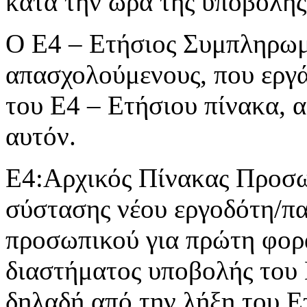
κατά την ώρα της υποβολής
Ο Ε4 – Ετήσιος Συμπληρωμα
απασχολούμενους, που εργά
του Ε4 – Ετήσιου πίνακα, 
αυτόν.
Ε4:Αρχικός Πίνακας Προσωπ
σύστασης νέου εργοδότη/π
προσωπικού για πρώτη φορά
διαστήματος υποβολής του
δηλαδή από την λήξη του Ε