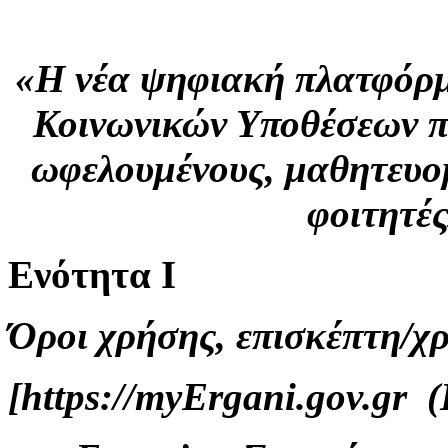
«H νέα ψηφιακή πλατφόρμ
Κοινωνικών Υποθέσεων π
ωφελουμένους, μαθητευο
φοιτητέ
Ενότητα Ι
Όροι χρήσης, επισκέπτη/χ
[https://myErgani.gov.gr