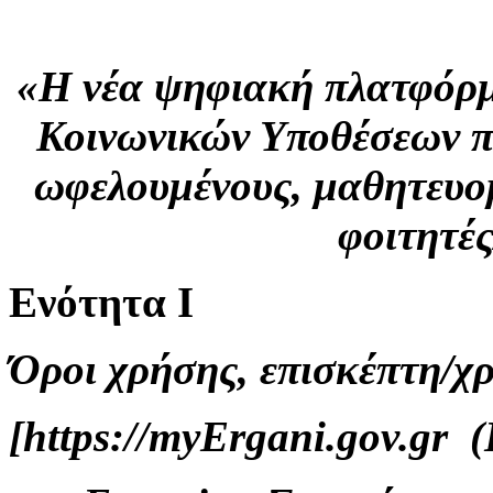
«H νέα ψηφιακή πλατφόρμ
Κοινωνικών Υποθέσεων π
ωφελουμένους, μαθητευο
φοιτητέ
Ενότητα Ι
Όροι χρήσης, επισκέπτη/χ
[https://myErgani.gov.gr