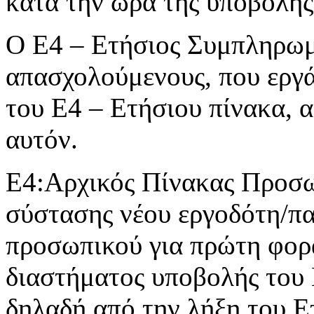
κατά την ώρα της υποβολής
Ο Ε4 – Ετήσιος Συμπληρωμα
απασχολούμενους, που εργά
του Ε4 – Ετήσιου πίνακα, 
αυτόν.
Ε4:Αρχικός Πίνακας Προσωπ
σύστασης νέου εργοδότη/π
προσωπικού για πρώτη φορά
διαστήματος υποβολής του
δηλαδή από την λήξη του Ε