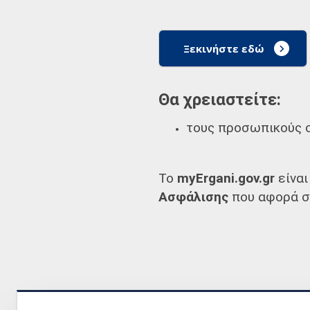
Ξεκινήστε εδώ
Θα χρειαστείτε:
τους προσωπικούς σ
Το
myErgani.gov.gr
είναι
Ασφάλισης
που αφορά σ
Κατεβάστε την εφ