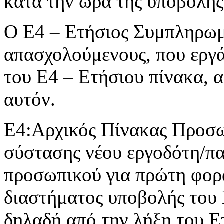
κατά την ώρα της υποβολής
Ο Ε4 – Ετήσιος Συμπληρωμα
απασχολούμενους, που εργά
του Ε4 – Ετήσιου πίνακα, 
αυτόν.
Ε4:Αρχικός Πίνακας Προσωπ
σύστασης νέου εργοδότη/π
προσωπικού για πρώτη φορά
διαστήματος υποβολής του
δηλαδή από την λήξη του Ε