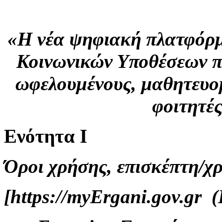
«H νέα ψηφιακή πλατφόρμ
Κοινωνικών Υποθέσεων π
ωφελουμένους, μαθητευο
φοιτητέ
Ενότητα Ι
Όροι χρήσης, επισκέπτη/χ
[https://myErgani.gov.gr